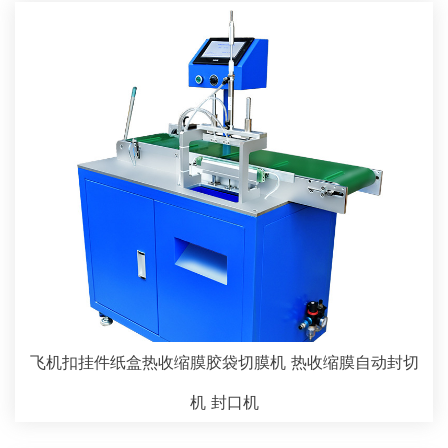
飞机扣挂件纸盒热收缩膜胶袋切膜机 热收缩膜自动封切
机 封口机