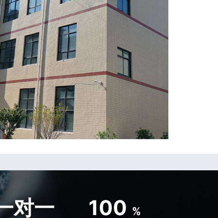
一对一
100
%