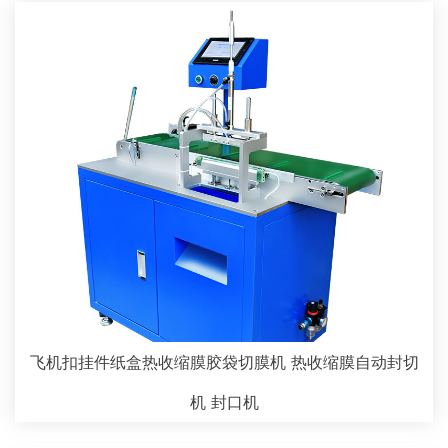
飞机扣挂件纸盒热收缩膜胶袋切膜机 热收缩膜自动封切
机 封口机